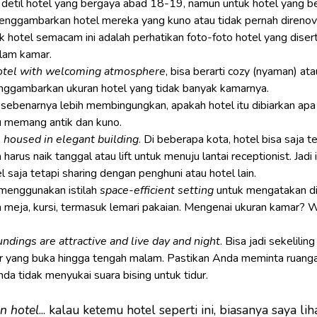
detil hotel yang bergaya abad 18-19, namun untuk hotel yang be
enggambarkan hotel mereka yang kuno atau tidak pernah direnova
uk hotel semacam ini adalah perhatikan foto-foto hotel yang diser
lam kamar.
otel with welcoming atmosphere
, bisa berarti cozy (nyaman) at
ggambarkan ukuran hotel yang tidak banyak kamarnya.
sebenarnya lebih membingungkan, apakah hotel itu dibiarkan apa
u memang antik dan kuno.
s housed in elegant building
. Di beberapa kota, hotel bisa saja t
ta harus naik tanggal atau lift untuk menuju lantai receptionist. Jad
l saja tetapi sharing dengan penghuni atau hotel lain.
menggunakan istilah
space-efficient setting
untuk mengatakan di
n meja, kursi, termasuk lemari pakaian. Mengenai ukuran kamar? We
ndings are attractive and live day and night
. Bisa jadi sekeliling
ar yang buka hingga tengah malam. Pastikan Anda meminta ruan
da tidak menyukai suara bising untuk tidur.
n hotel
... kalau ketemu hotel seperti ini, biasanya saya li