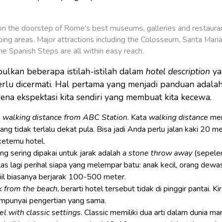
n the doorstep of Rome's best museums, galleries and restaurant
ing areas. Major attractions including the Colosseum, Santa Maria
he Spanish Steps are all within easy reach.
ulkan beberapa istilah-istilah dalam
hotel description
ya
lu dicermati. Hal pertama yang menjadi panduan adalah 
arena ekspektasi kita sendiri yang membuat kita kecewa.
s walking distance from ABC Station
. Kata
walking distance
mem
ng tidak terlalu dekat pula. Bisa jadi Anda perlu jalan kaki 20 me
ketemu hotel.
yang sering dipakai untuk jarak adalah
a stone throw away
(sepelem
jelas lagi perihal siapa yang melempar batu: anak kecil, orang dewas
iil biasanya berjarak 100-500 meter.
k from the beach
, berarti hotel tersebut tidak di pinggir pantai. Ki
punyai pengertian yang sama.
el with classic settings
. Classic memiliki dua arti dalam dunia ma