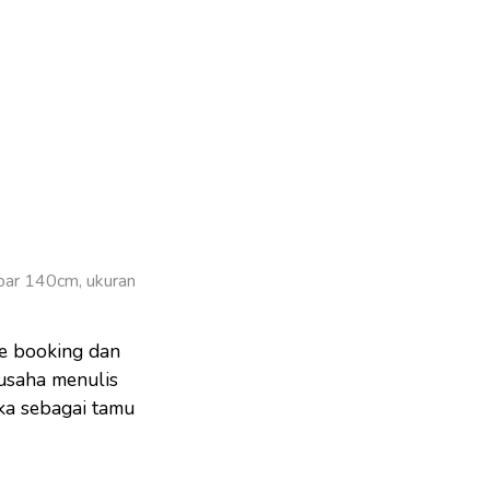
ebar 140cm, ukuran
ne booking dan
rusaha menulis
aka sebagai tamu