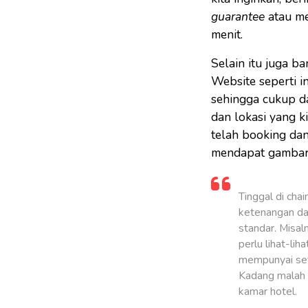
guarantee
atau m
menit.
Selain itu juga b
Website seperti i
sehingga cukup da
dan lokasi yang k
telah booking dan
mendapat gambaran 
Tinggal di chai
ketenangan dal
standar. Misal
perlu lihat-lih
mempunyai sett
Kadang malah b
kamar hotel.