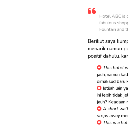
Hotel ABC is o
fabulous shopp
Fountain and t
Berikut saya kump
menarik namun per
positif dahulu, k
This hotel i
jauh, namun kada
dimaksud baru 
Istilah lain 
ini lebih tidak 
jauh? Keadaan r
A short wal
steps away
mem
This is a hot