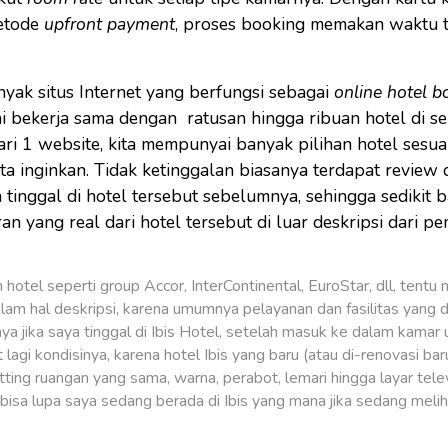
etode
upfront payment
, proses booking memakan waktu ti
anyak situs Internet yang berfungsi sebagai
online hotel b
ni bekerja sama dengan ratusan hingga ribuan hotel di s
ri 1 website, kita mempunyai banyak pilihan hotel sesuai
ita inginkan. Tidak ketinggalan biasanya terdapat review 
 tinggal di hotel tersebut sebelumnya, sehingga sedikit b
yang real dari hotel tersebut di luar deskripsi dari pemi
n hotel seperti group Accor, InterContinental, EuroStar, dll, tent
am hal deskripsi, karena umumnya pelayanan dan fasilitas yang d
nya jika saya tinggal di Ibis Hotel, setelah masuk ke dalam kama
at lagi kondisinya, karena hotel Ibis yang baru (atau di-renovasi bar
ing ruangan yang sama, warna, perabot, lemari hingga layar tele
isa lupa saya sedang berada di Ibis yang mana jika sedang melih