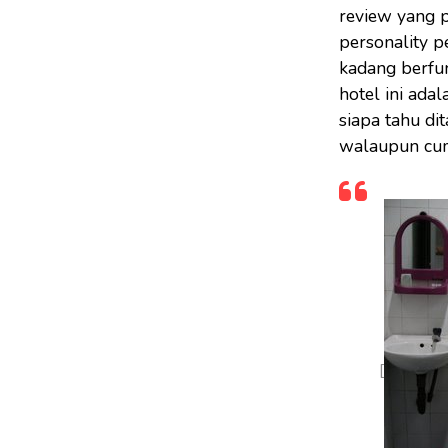
review yang p
personality p
kadang berfun
hotel ini ada
siapa tahu di
walaupun cum
[