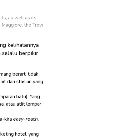
s, as well as its
 Maggiore, the Trevi
ng kelihatannya
selalu berpikir
ang berarti tidak
nit dari stasiun yang
paran batu). Yang
a, atau atlit lempar
ra-kira
easy-reach,
rketing hotel, yang