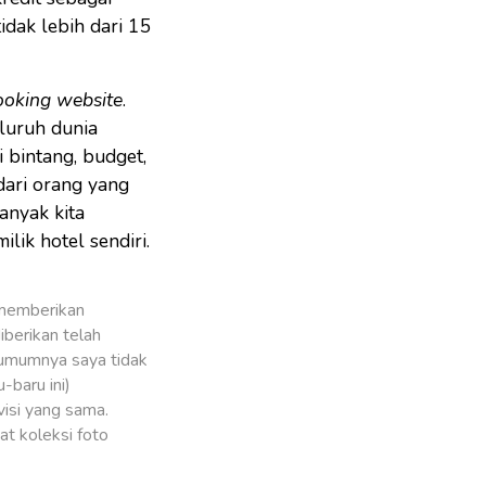
dak lebih dari 15
ooking website
.
eluruh dunia
 bintang, budget,
dari orang yang
anyak kita
lik hotel sendiri.
u memberikan
iberikan telah
r umumnya saya tidak
u-baru ini)
visi yang sama.
at koleksi foto