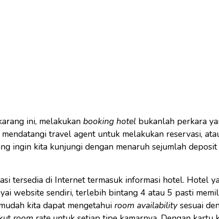
ekarang ini, melakukan
booking hotel
bukanlah perkara yang
 mendatangi travel agent untuk melakukan reservasi, at
ng ingin kita kunjungi dengan menaruh sejumlah deposit
asi tersedia di Internet termasuk informasi hotel. Hotel 
 website sendiri, terlebih bintang 4 atau 5 pasti memilik
mudah kita dapat mengetahui
room availability
sesuai de
ikut
room rate
untuk setiap tipe kamarnya. Dengan kartu k