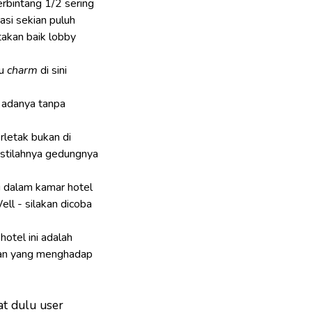
rbintang 1/2 sering
si sekian puluh
takan baik lobby
au
charm
di sini
 adanya tanpa
erletak bukan di
i istilahnya gedungnya
 dalam kamar hotel
ll - silakan dicoba
 hotel ini adalah
gan yang menghadap
hat dulu user