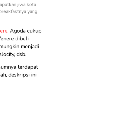
apatkan jiwa kota
 breakfastnya yang
ere
. Agoda cukup
Venere dibeli
 mungkin menjadi
locity, dsb.
umumnya terdapat
h, deskripsi ini