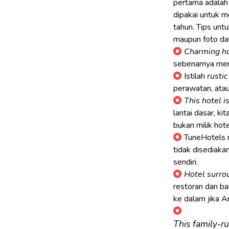
pertama adalah 
dipakai untuk m
tahun. Tips unt
maupun foto da
Charming h
sebenarnya men
Istilah
rustic
perawatan, ata
This hotel i
lantai dasar, ki
bukan milik hote
TuneHotels 
tidak disediaka
sendiri.
Hotel surrou
restoran dan b
ke dalam jika An
This family-ru