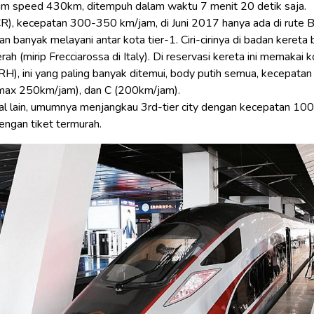
um speed 430km, ditempuh dalam waktu 7 menit 20 detik saja.
R), kecepatan 300-350 km/jam, di Juni 2017 hanya ada di rute B
 banyak melayani antar kota tier-1. Ciri-cirinya di badan kereta 
ah (mirip Frecciarossa di Italy). Di reservasi kereta ini memakai
H), ini yang paling banyak ditemui, body putih semua, kecepata
(max 250km/jam), dan C (200km/jam).
l lain, umumnya menjangkau 3rd-tier city dengan kecepatan 100
engan tiket termurah.