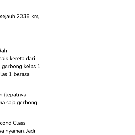
a sejauh 2338 km,
dah
ik kereta dari
k gerbong kelas 1
las 1 berasa
n (tepatnya
ma saja gerbong
econd Class
sa nyaman. Jadi