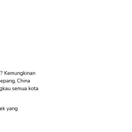
ta? Kemungkinan
Jepang, China
ngkau semua kota
pek yang