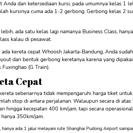
 Anda dan ketersediaan kursi, pada umumnya kelas 1 le
mlah kursinya cuma ada 1-2 gerbong. Gerbong kelas 2 su
lebih, ada satu kelas lagi namanya Business Class, hanya 
 class kalau di pesawat.
g ada kereta cepat Whoosh Jakarta-Bandung, Anda sudah 
out dan bentuk gerbong keretanya karena yang dipakai 
 Fuxinghao (G Train).
reta Cepat
ereta sebenarnya tidak mempengaruhi harga tiket untuk
lah stop di antara perjalanan. Walaupun secara di atas 
lan hingga kecepatan 400 km/jam, tapi secara operasiona
 hanya 350km/jam.
, hanya ada 1 jalur melayani rute Shanghai Pudong Airport samp