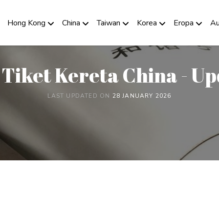
Hong Kong
China
Taiwan
Korea
Eropa
Au
 Tiket Kereta China - U
LAST UPDATED ON
28 JANUARY 2026