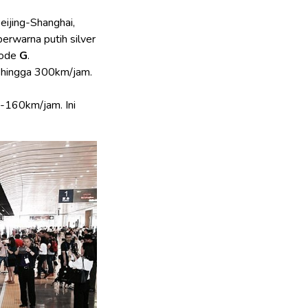
eijing-Shanghai,
berwarna putih silver
 kode
G
.
n hingga 300km/jam.
-160km/jam. Ini