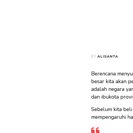
BY
ALISANTA
Berencana menyus
besar kita akan p
adalah negara ya
dan ibukota provin
Sebelum kita beli
mempengaruhi harg