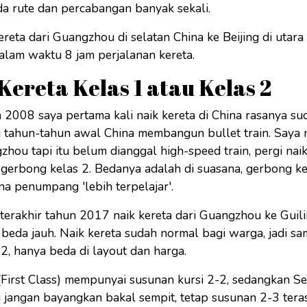
a rute dan percabangan banyak sekali.
reta dari Guangzhou di selatan China ke Beijing di utar
alam waktu 8 jam perjalanan kereta.
ereta Kelas 1 atau Kelas 2
2008 saya pertama kali naik kereta di China rasanya su
tahun-tahun awal China membangun bullet train. Saya na
hou tapi itu belum dianggal high-speed train, pergi nai
gerbong kelas 2. Bedanya adalah di suasana, gerbong ke
na penumpang 'lebih terpelajar'.
erakhir tahun 2017 naik kereta dari Guangzhou ke Guili
beda jauh. Naik kereta sudah normal bagi warga, jadi sa
 2, hanya beda di layout dan harga.
(First Class) mempunyai susunan kursi 2-2, sedangkan S
i jangan bayangkan bakal sempit, tetap susunan 2-3 tera