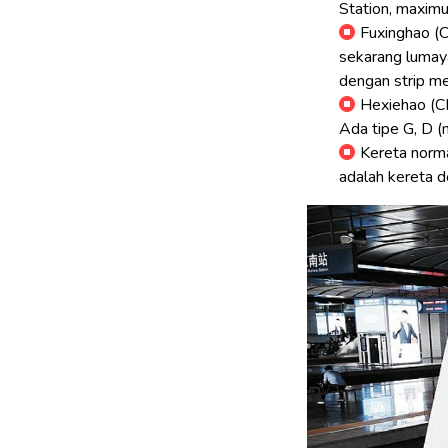
Station, maxim
Fuxinghao (C
sekarang lumayan
dengan strip mer
Hexiehao (CR
Ada tipe G, D 
Kereta norma
adalah kereta d