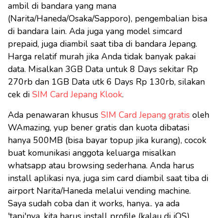
ambil di bandara yang mana
(Narita/Haneda/Osaka/Sapporo), pengembalian bisa
di bandara lain. Ada juga yang model simcard
prepaid, juga diambil saat tiba di bandara Jepang.
Harga relatif murah jika Anda tidak banyak pakai
data. Misalkan 3GB Data untuk 8 Days sekitar Rp
270rb dan 1GB Data utk 6 Days Rp 130rb, silakan
cek di
SIM Card Jepang Klook
.
Ada penawaran khusus
SIM Card Jepang gratis
oleh
WAmazing, yup bener gratis dan kuota dibatasi
hanya 500MB (bisa bayar topup jika kurang), cocok
buat komunikasi anggota keluarga misalkan
whatsapp atau browsing sederhana. Anda harus
install aplikasi nya, juga sim card diambil saat tiba di
airport Narita/Haneda melalui vending machine.
Saya sudah coba dan it works, hanya.. ya ada
'tapi'nya, kita harus install profile (kalau di iOS)