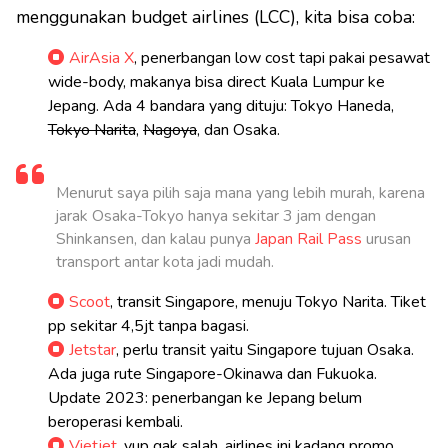
menggunakan budget airlines (LCC), kita bisa coba:
AirAsia X
, penerbangan low cost tapi pakai pesawat
wide-body, makanya bisa direct Kuala Lumpur ke
Jepang. Ada 4 bandara yang dituju: Tokyo Haneda,
Tokyo Narita
,
Nagoya
, dan Osaka.
Menurut saya pilih saja mana yang lebih murah, karena
jarak Osaka-Tokyo hanya sekitar 3 jam dengan
Shinkansen, dan kalau punya
Japan Rail Pass
urusan
transport antar kota jadi mudah.
Scoot
, transit Singapore, menuju Tokyo Narita. Tiket
pp sekitar 4,5jt tanpa bagasi.
Jetstar
, perlu transit yaitu Singapore tujuan Osaka.
Ada juga rute Singapore-Okinawa dan Fukuoka.
Update 2023: penerbangan ke Jepang belum
beroperasi kembali.
Vietjet
, yup gak salah, airlines ini kadang promo