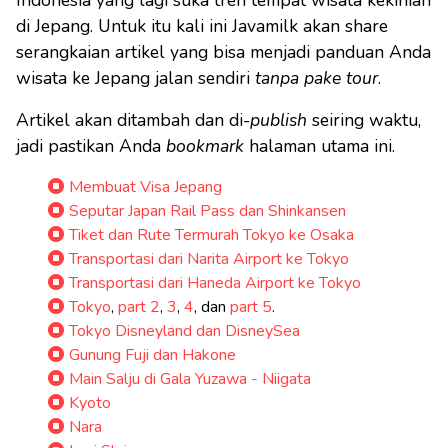
Indonesia yang lagi suka tren tempat wisata kekinian
di Jepang. Untuk itu kali ini Javamilk akan share
serangkaian artikel yang bisa menjadi panduan Anda
wisata ke Jepang jalan sendiri
tanpa pake tour
.
Artikel akan ditambah dan di-
publish
seiring waktu,
jadi pastikan Anda
bookmark
halaman utama ini.
Membuat Visa Jepang
Seputar Japan Rail Pass dan Shinkansen
Tiket dan Rute Termurah Tokyo ke Osaka
Transportasi dari Narita Airport ke Tokyo
Transportasi dari Haneda Airport ke Tokyo
Tokyo
,
part 2
,
3
,
4
, dan
part 5
.
Tokyo Disneyland dan DisneySea
Gunung Fuji dan Hakone
Main Salju di Gala Yuzawa - Niigata
Kyoto
Nara