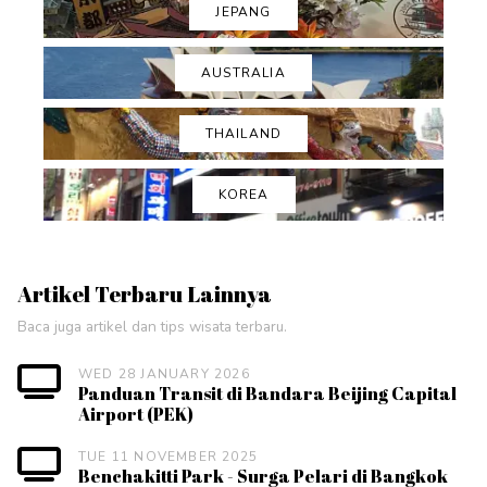
JEPANG
AUSTRALIA
THAILAND
KOREA
Artikel Terbaru Lainnya
Baca juga artikel dan tips wisata terbaru.
WED 28 JANUARY 2026
Panduan Transit di Bandara Beijing Capital
Airport (PEK)
TUE 11 NOVEMBER 2025
Benchakitti Park - Surga Pelari di Bangkok