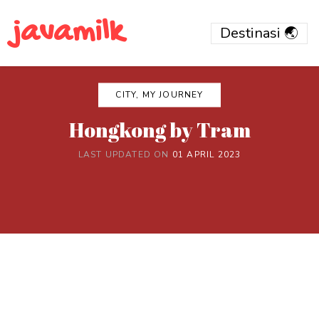
javamilk
CITY, MY JOURNEY
Hongkong by Tram
LAST UPDATED ON
01 APRIL 2023