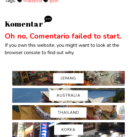
Tags:
Malaysia
Ipoh
Komentar
Oh no, Comentario failed to start.
If you own this website, you might want to look at the
browser console to find out why.
JEPANG
AUSTRALIA
THAILAND
KOREA