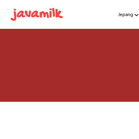
javamilk
Jepang