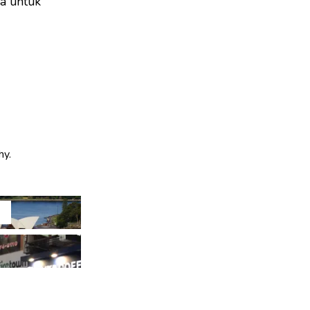
sa untuk
hy.