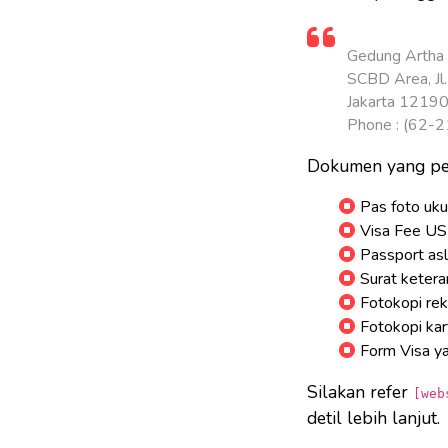
Gedung Artha G
SCBD Area, Jl
Jakarta 1219
Phone : (62-
Dokumen yang per
Pas foto uk
Visa Fee US
Passport asl
Surat keteran
Fotokopi re
Fotokopi kar
Form Visa yan
Silakan refer
[web
detil lebih lanjut.