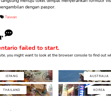
 langsung menuju loket tempat menyerahkan formulir vi
pengambilan dengan paspor.
Taiwan
r
tario failed to start.
ite, you might want to look at the browser console to find out w
JEPANG
AUSTRALIA
THAILAND
KOREA