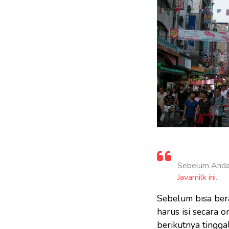
Sebelum Anda 
Javamilk ini
.
Sebelum bisa beran
harus isi secara on
berikutnya tingga