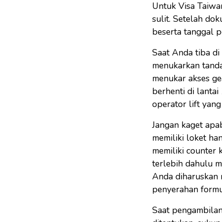
Untuk Visa Taiwan
sulit. Setelah do
beserta tanggal p
Saat Anda tiba d
menukarkan tanda
menukar akses ged
berhenti di lanta
operator lift yan
Jangan kaget apa
memiliki loket ha
memiliki counter 
terlebih dahulu m
Anda diharuskan 
penyerahan formul
Saat pengambilan 