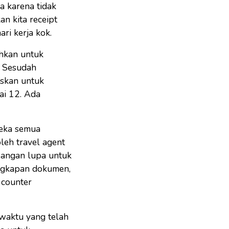
a karena tidak
n kita receipt
ri kerja kok.
ahkan untuk
. Sesudah
uskan untuk
ai 12. Ada
reka semua
oleh travel agent
 Jangan lupa untuk
engkapan dokumen,
 counter
 waktu yang telah