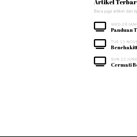
Artikel Terba
Baca juga artikel dan t
WED 28 JAN
Panduan Tr
TUE 11 NOV
Benchakitt
SUN 22 JUN
Cermati Be