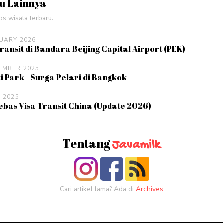
ru Lainnya
ips wisata terbaru.
UARY 2026
ansit di Bandara Beijing Capital Airport (PEK)
EMBER 2025
i Park - Surga Pelari di Bangkok
E 2025
bas Visa Transit China (Update 2026)
Tentang
Javamilk
Cari artikel lama? Ada di
Archives