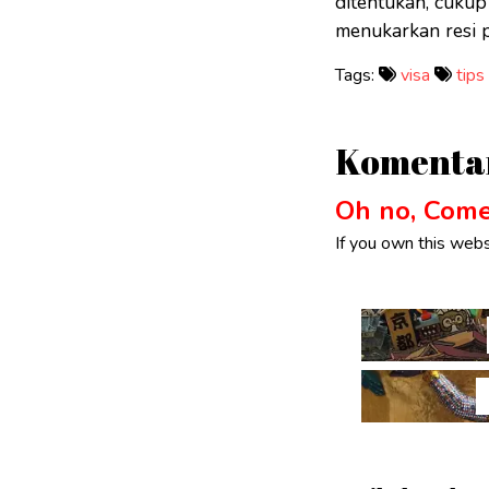
ditentukan, cukup
menukarkan resi 
Tags:
visa
tips
Komenta
Oh no, Comen
If you own this webs