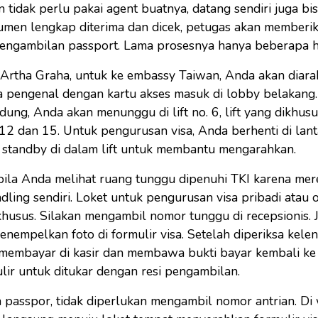
 tidak perlu pakai agent buatnya, datang sendiri juga bis
kumen lengkap diterima dan dicek, petugas akan memberika
engambilan passport. Lama prosesnya hanya beberapa ha
i Artha Graha, untuk ke embassy Taiwan, Anda akan diar
 pengenal dengan kartu akses masuk di lobby belakang
ung, Anda akan menunggu di lift no. 6, lift yang dikhus
i 12 dan 15. Untuk pengurusan visa, Anda berhenti di lant
g standby di dalam lift untuk membantu mengarahkan.
bila Anda melihat ruang tunggu dipenuhi TKI karena me
ndling sendiri. Loket untuk pengurusan visa pribadi atau 
khusus. Silakan mengambil nomor tunggu di recepsionis.
enempelkan foto di formulir visa. Setelah diperiksa kel
membayar di kasir dan membawa bukti bayar kembali ke
ir untuk ditukar dengan resi pengambilan.
passpor, tidak diperlukan mengambil nomor antrian. Di