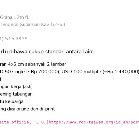
raha,12th fl.
. Jenderal Sudirman Kav. 52-53
0
21) 515 3939
lu dibawa cukup standar, antara lain:
uran 4x6 cm sebanyak 2 lembar
D 50 single (~Rp 700,000), USD 100 multiple (~Rp 1,440,000
i
gan kerja (asli)
kening tabungan
tu keluarga
g diisi online dan di-print
site official TETO](https://www.roc-taiwan.org/id_en/pos