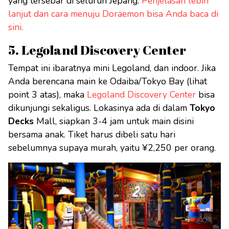
yang tersebar di seluruh Jepang.
Penjelasan lebih
lanjut dan cara menuju Doraemon bisa Anda baca di
sini.
5. Legoland Discovery Center
Tempat ini ibaratnya mini Legoland, dan indoor. Jika
Anda berencana main ke Odaiba/Tokyo Bay (lihat
point 3 atas), maka
Legoland Discovery Center
bisa
dikunjungi sekaligus. Lokasinya ada di dalam
Tokyo
Decks
Mall, siapkan 3-4 jam untuk main disini
bersama anak. Tiket harus dibeli satu hari
sebelumnya supaya murah, yaitu ¥2,250 per orang.