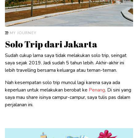
MY JOURNEY
Solo Trip dari Jakarta
Sudah cukup lama saya tidak melakukan solo trip, seingat
saya sejak 2019. Jadi sudah 5 tahun lebih. Akhir-akhir ini
lebih travelling bersama keluarga atau teman-teman.
Nah kesempatan solo trip muncul lagi karena saya ada
keperluan untuk melakukan berobat ke
Penang
. Di sini yang
saya mau share isinya campur-campur, saya tulis pas dalam
perjalanan ini.