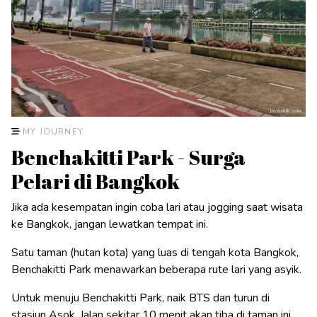
MY JOURNEY
Benchakitti Park - Surga
Pelari di Bangkok
Jika ada kesempatan ingin coba lari atau jogging saat wisata
ke Bangkok, jangan lewatkan tempat ini.
Satu taman (hutan kota) yang luas di tengah kota Bangkok,
Benchakitti Park menawarkan beberapa rute lari yang asyik.
Untuk menuju Benchakitti Park, naik BTS dan turun di
stasiun Asok. Jalan sekitar 10 menit akan tiba di taman ini.