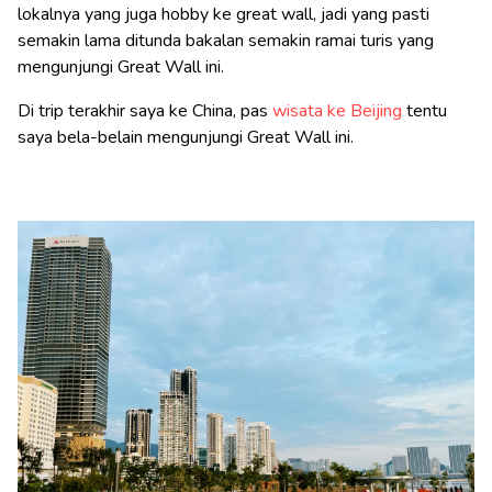
lokalnya yang juga hobby ke great wall, jadi yang pasti
semakin lama ditunda bakalan semakin ramai turis yang
mengunjungi Great Wall ini.
Di trip terakhir saya ke China, pas
wisata ke Beijing
tentu
saya bela-belain mengunjungi Great Wall ini.