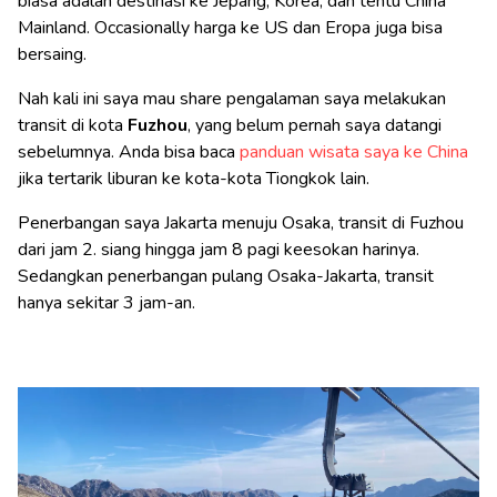
biasa adalah destinasi ke Jepang, Korea, dan tentu China
Mainland. Occasionally harga ke US dan Eropa juga bisa
bersaing.
Nah kali ini saya mau share pengalaman saya melakukan
transit di kota
Fuzhou
, yang belum pernah saya datangi
sebelumnya. Anda bisa baca
panduan wisata saya ke China
jika tertarik liburan ke kota-kota Tiongkok lain.
Penerbangan saya Jakarta menuju Osaka, transit di Fuzhou
dari jam 2. siang hingga jam 8 pagi keesokan harinya.
Sedangkan penerbangan pulang Osaka-Jakarta, transit
hanya sekitar 3 jam-an.