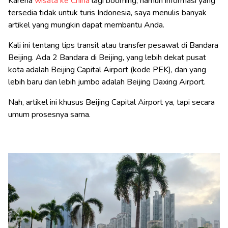
Karena
wisata ke China
lagi booming, namun informasi yang
tersedia tidak untuk turis Indonesia, saya menulis banyak
artikel yang mungkin dapat membantu Anda.
Kali ini tentang tips transit atau transfer pesawat di Bandara
Beijing. Ada 2 Bandara di Beijing, yang lebih dekat pusat
kota adalah Beijing Capital Airport (kode PEK), dan yang
lebih baru dan lebih jumbo adalah Beijing Daxing Airport.
Nah, artikel ini khusus Beijing Capital Airport ya, tapi secara
umum prosesnya sama.