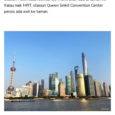
Kalau naik MRT, stasiun Queen Sirikit Convention Center
persis ada exit ke taman.