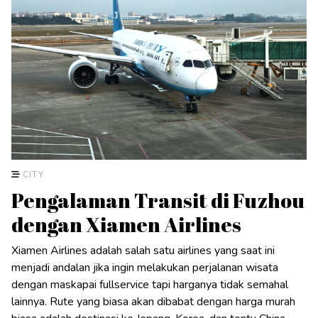
CITY
Pengalaman Transit di Fuzhou
dengan Xiamen Airlines
Xiamen Airlines adalah salah satu airlines yang saat ini
menjadi andalan jika ingin melakukan perjalanan wisata
dengan maskapai fullservice tapi harganya tidak semahal
lainnya. Rute yang biasa akan dibabat dengan harga murah