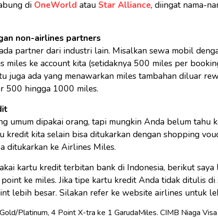
gabung di
OneWorld
atau
Star Alliance
, diingat nama-
an non-airlines partners
 ada partner dari industri lain. Misalkan sewa mobil denga
miles ke account kita (setidaknya 500 miles per booking
ntu juga ada yang menawarkan miles tambahan diluar rew
sar 500 hingga 1000 miles.
it
ing umum dipakai orang, tapi mungkin Anda belum tahu k
u kredit kita selain bisa ditukarkan dengan shopping vouc
sa ditukarkan ke Airlines Miles.
kai kartu kredit terbitan bank di Indonesia, berikut saya
oint ke miles. Jika tipe kartu kredit Anda tidak ditulis di s
t lebih besar. Silakan refer ke website airlines untuk leb
old/Platinum, 4 Point X-tra ke 1 GarudaMiles. CIMB Niaga Visa 