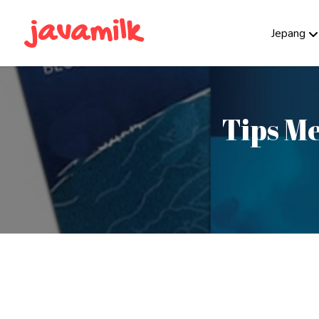
javamilk
Jepang
Tips M