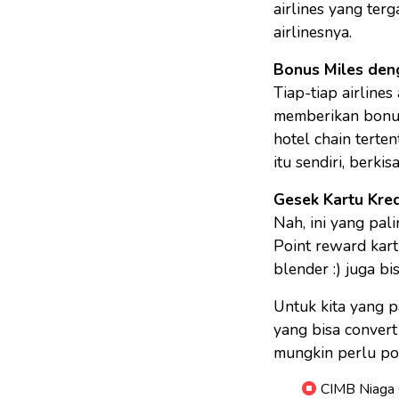
airlines yang ter
airlinesnya.
Bonus Miles deng
Tiap-tiap airlines
memberikan bonus 
hotel chain terte
itu sendiri, berki
Gesek Kartu Kred
Nah, ini yang pal
Point reward kart
blender :) juga bi
Untuk kita yang pa
yang bisa convert p
mungkin perlu poin
CIMB Niaga G