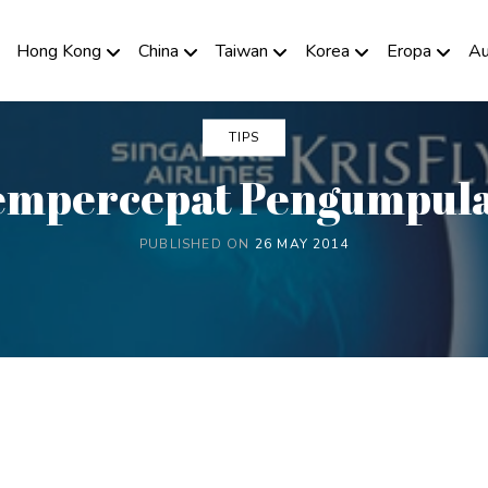
Hong Kong
China
Taiwan
Korea
Eropa
Au
TIPS
empercepat Pengumpula
PUBLISHED ON
26 MAY 2014