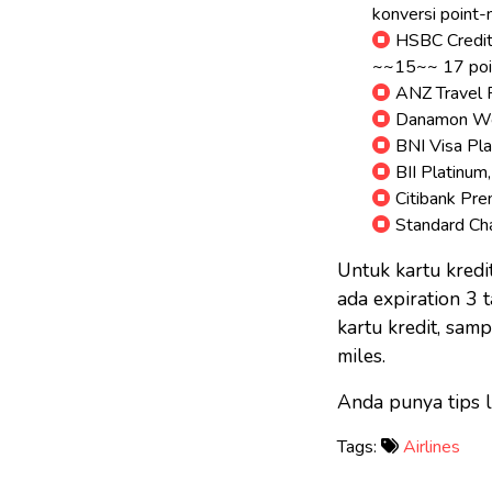
konversi point-n
HSBC Credit 
~~15~~ 17 poin
ANZ Travel P
Danamon Worl
BNI Visa Pla
BII Platinum
Citibank Pre
Standard Cha
Untuk kartu kredi
ada expiration 3 
kartu kredit, samp
miles.
Anda punya tips l
Tags:
Airlines