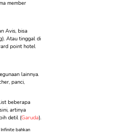
nama member
n Avis, bisa
). Atau tinggal di
ard point hotel
egunaan lainnya.
her, panci,
 list beberapa
ini, artinya
ih detil (
Garuda
).
Infinite bahkan