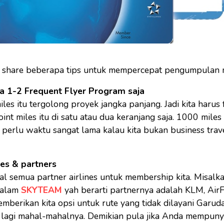
a share beberapa tips untuk mempercepat pengumpulan m
a 1-2 Frequent Flyer Program saja
s itu tergolong proyek jangka panjang. Jadi kita harus 
t miles itu di satu atau dua keranjang saja. 1000 miles 
 perlu waktu sangat lama kalau kita bukan business trav
ines & partners
l semua partner airlines untuk membership kita. Misalk
dalam
SKYTEAM
yah berarti partnernya adalah KLM, AirF
 memberikan kita opsi untuk rute yang tidak dilayani Garuda
 lagi mahal-mahalnya. Demikian pula jika Anda mempuny