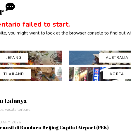
r
tario failed to start.
ite, you might want to look at the browser console to find out w
JEPANG
AUSTRALIA
THAILAND
KOREA
ru Lainnya
ips wisata terbaru.
UARY 2026
ansit di Bandara Beijing Capital Airport (PEK)