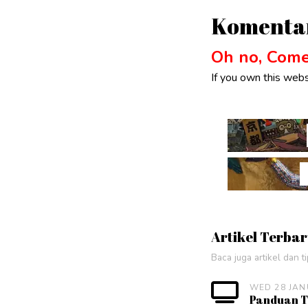
Komenta
Oh no, Comen
If you own this webs
Artikel Terba
Baca juga artikel dan t
WED 28 JAN
Panduan Tr