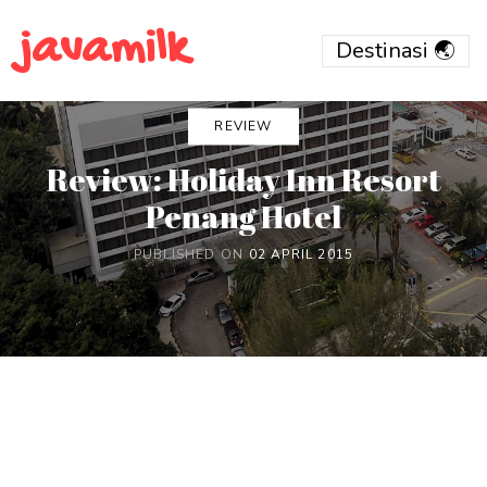
javamilk
REVIEW
Review: Holiday Inn Resort
Penang Hotel
PUBLISHED ON
02 APRIL 2015